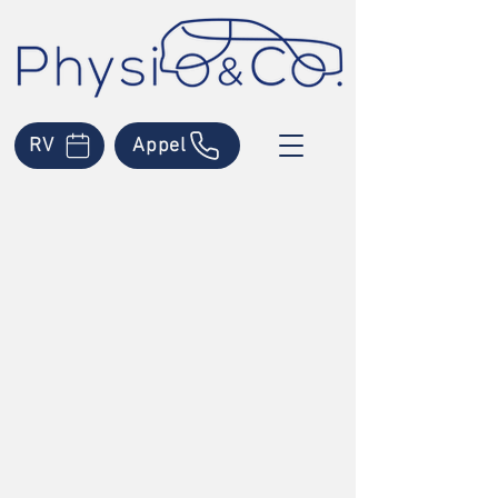
RV
Appel