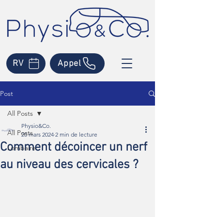
RV
Appel
Post
All Posts
Physio&Co.
All Posts
20 mars 2024
2 min de lecture
Comment décoincer un nerf
Lombaire
au niveau des cervicales ?