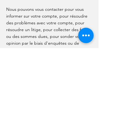
Nous pouvons vous contacter pour vous
informer sur votre compte, pour résoudre
des problèmes avec votre compte, pour
résoudre un litige, pour collecter des frais
ou des sommes dues, pour sonder votre
opinion par le biais d'enquêtes ou de
questionnaires, pour envoyer des mises à
jour sur notre société, ou si nécessaire pour
vous contacter afin de faire respecter notre
contrat d'utilisation, les lois nationales
applicables, et tout accord que nous
pourrions avoir avec vous. À ces fins, nous
pouvons vous contacter par courrier
électronique, téléphone, messages textuels
et courrier postal.
Mise à jour