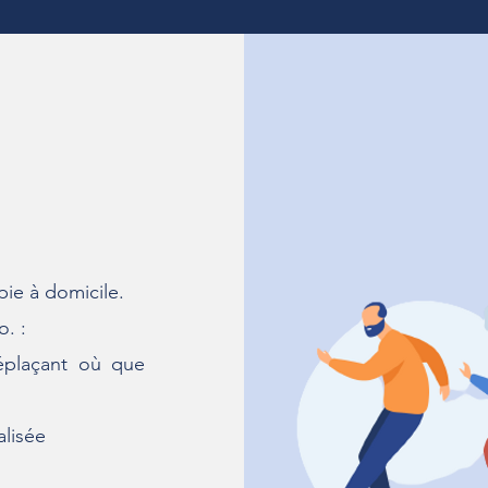
pie à domicile
.
o. :
déplaçant où que
alisée