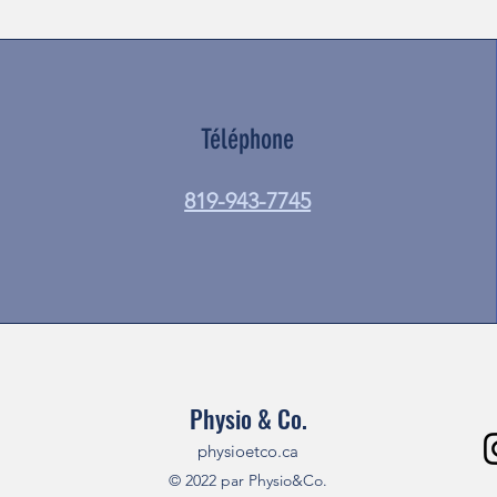
Téléphone
819-943-7745
Physio & Co.
physioetco.ca
© 2022 par Physio&Co.