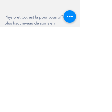
Physio et Co. est là pour vous offrir le 
plus haut niveau de soins en 
physiothérapie à domicile. Contactez-
nous dès aujourd'hui au 819-943-7745 
pour profiter des nombreux avantages 
de la physiothérapie personnalisée, 
pratique et efficace dans le confort de 
votre domicile. 
Prendre un rendez-vous