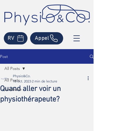
RV
Appel
Post
All Posts
Physio&Co.
All Posts
18 oct. 2023
2 min de lecture
Quand aller voir un
Lombaire
physiothérapeute?